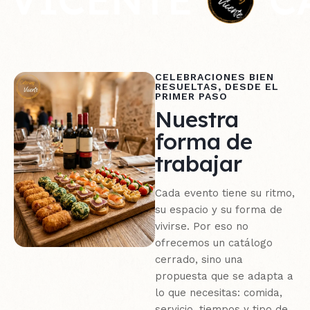
CELEBRACIONES BIEN
RESUELTAS, DESDE EL
PRIMER PASO
Nuestra
forma de
trabajar
Cada evento tiene su ritmo,
su espacio y su forma de
vivirse. Por eso no
ofrecemos un catálogo
cerrado, sino una
propuesta que se adapta a
lo que necesitas: comida,
servicio, tiempos y tipo de