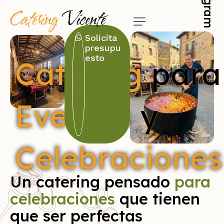
Solicita
presupu
esto
Catering
para
Eventos
y
Celebraciones
Un
catering
pensado
para
celebraciones
que
tienen
que
ser
perfectas